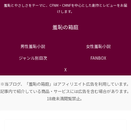
羞恥とやさしさをテーマに、CFNM・CMNFを中心とした創作とレビューをお届
けします。
羞恥の箱庭
男性羞恥小説
女性羞恥小説
ジャンル別目次
FANBOX
X
※当ブログ、「羞恥の箱庭」はアフィリエイト広告を利用しています。
記事内で紹介している商品・サービスには広告を含む場合があります。
18歳未満閲覧禁止。