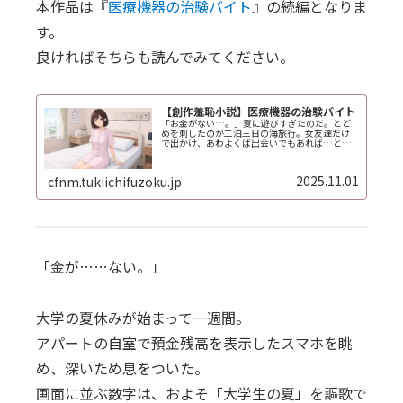
本作品は『
医療機器の治験バイト
』の続編となりま
す。
良ければそちらも読んでみてください。
【創作羞恥小説】医療機器の治験バイト
「お金がない…。」夏に遊びすぎたのだ。とど
めを刺したのが二泊三日の海旅行。女友達だけ
で出かけ、あわよくば出会いでもあれば…と淡
い期待もしていたが、特に何もなかった。で
も、逆にそれがよかったのかもしれない。男の
目を気にしない海は、それはそれで…
2025.11.01
cfnm.tukiichifuzoku.jp
「金が……ない。」
大学の夏休みが始まって一週間。
アパートの自室で預金残高を表示したスマホを眺
め、深いため息をついた。
画面に並ぶ数字は、およそ「大学生の夏」を謳歌で