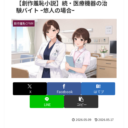
【創作羞恥小説】続・医療機器の治
験バイト ｰ悠人の場合ｰ
創作羞恥CFNM
X
Facebook
はてブ
LINE
コピー
2026.05.09
2026.05.17