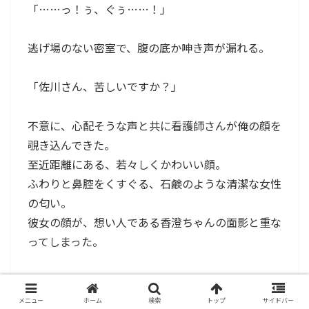
「……っ！ぅ、ぐぅ……！」
逃げ場のない密室で、腹の底か呻き声が漏れる。
「佐川さん、苦しいですか？」
不意に、心配そうな声と共に看護師さんが俺の顔を
覗き込んできた。
至近距離にある、若々しくかわいい顔。
ふわりと鼻腔をくすぐる、石鹸のような清潔な女性
の匂い。
彼女の顔が、想い人である香澄ちゃんの面影と重な
ってしまった。
数日間の禁欲、異性の匂い、そして機械的な高周波
振動——。
メニュー
ホーム
検索
トップ
サイドバー