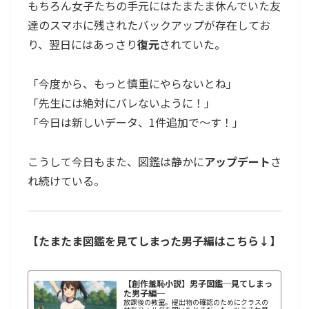
もちろん女子たちの手元にはたまたま休んでいた友
達のスマホに残されたバックアップが存在してお
り、翌日にはあっさり
復元
されていた。
「今度から、もっと慎重にやらないとね」
「先生には絶対にバレないように！」
「今日は新しいデータ、1件追加で～す！」
こうして今日もまた、図鑑は静かに
アップデート
さ
れ続けている。
【たまたま図鑑を見てしまった男子編はこちら↓】
【創作羞恥小説】男子図鑑─見てしまっ
た男子編─
放課後の教室。提出物の確認のためにクラスの