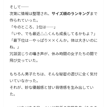
そして──
次第に情報は整理され、
サイズ順のランキング
まで
作られていった。
「今のところ、1位は……」
「いや、でも最近△△くんも成長してるかもよ？」
「最下位は…やっぱり××くんか。体は大きいのに
ね。」
冗談混じりの囁き声が、休み時間の女子たちの間で
飛び交っていた。
もちろん男子たちは、そんな秘密の遊びに全く気付
いていなかった。
それが、妙な優越感と甘い背徳感を生み出してい
た。