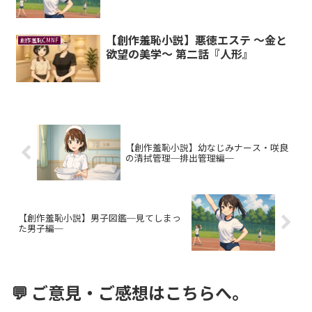
【創作羞恥小説】悪徳エステ ～金と
創作羞恥CMNF
欲望の美学～ 第二話『人形』
【創作羞恥小説】幼なじみナース・咲良
の清拭管理─排出管理編─
【創作羞恥小説】男子図鑑─見てしまっ
た男子編─
💬 ご意見・ご感想はこちらへ。