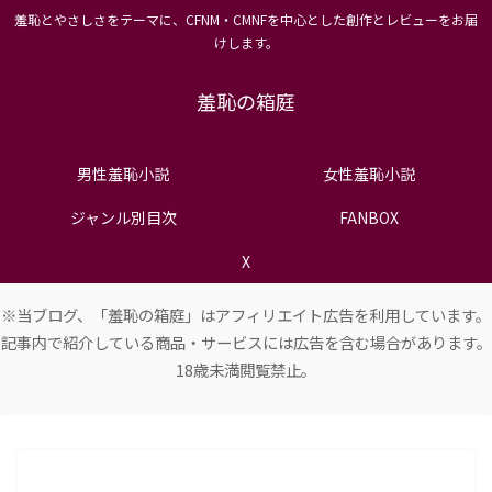
羞恥とやさしさをテーマに、CFNM・CMNFを中心とした創作とレビューをお届
けします。
羞恥の箱庭
男性羞恥小説
女性羞恥小説
ジャンル別目次
FANBOX
X
※当ブログ、「羞恥の箱庭」はアフィリエイト広告を利用しています。
記事内で紹介している商品・サービスには広告を含む場合があります。
18歳未満閲覧禁止。