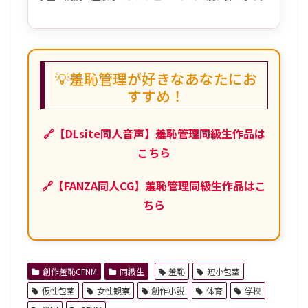
💡羞恥管理が好きなあなたにお
すすめ！
🔗【DLsite同人音声】羞恥管理同級生作品は
こちら
🔗【FANZA同人CG】羞恥管理同級生作品はこ
ちら
創作羞恥CFNM
同級生
羞恥
短小包茎
仮性包茎
女性観察
創作小説
体育
学校