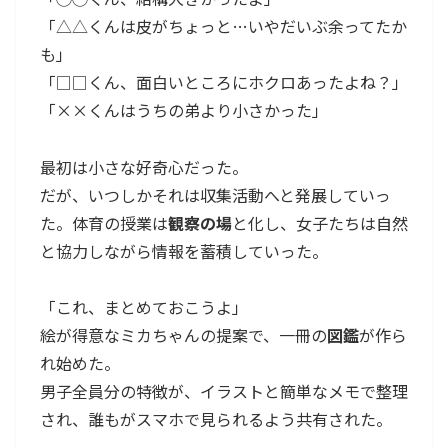
「△△くんは皮がちょっと…いやだいぶ余ってたか
も」
「□□くん、面白いところにホクロあったよね？」
「××くんはうちの弟より小さかった」
最初は小さな好奇心だった。
だが、いつしかそれは収集活動へと発展していっ
た。体育の授業は
観察の場
と化し、女子たちは自然
と協力しながら情報を蓄積していった。
「これ、まとめておこうよ」
絵が得意なミカちゃんの提案で、一冊の
図鑑
が作ら
れ始めた。
男子全員分の特徴が、イラストと簡単なメモで整理
され、誰もがスマホで見られるよう共有された。