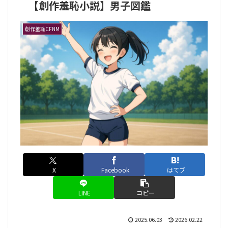
【創作羞恥小説】男子図鑑
創作羞恥CFNM
X
Facebook
はてブ
LINE
コピー
2025.06.03
2026.02.22