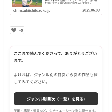
共有フォルダを開いたときだった。ひときわ目
を引くファイル名が目に飛び込んできた。『図
鑑ver.3.5 更新済』なんだこれ？誰のデータだろ
うか。提出用ファイルでも授業用でもない。興
2025.06.03
cfnm.tukiichifuzoku.jp
味本位で指が動いた。...
+5
ここまで読んでくださって、ありがとうござい
ます。
よければ、ジャンル別の目次から次の作品も探
してみてください。
›
ジャンル別目次（一覧）を見る
学園・病院・温泉など、シチュエーション別に探せます。