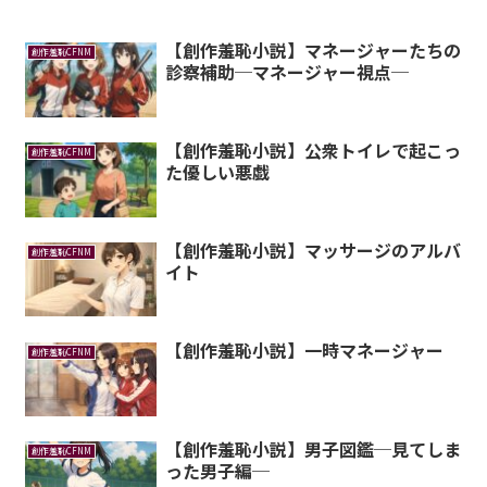
【創作羞恥小説】マネージャーたちの
創作羞恥CFNM
診察補助─マネージャー視点─
【創作羞恥小説】公衆トイレで起こっ
創作羞恥CFNM
た優しい悪戯
【創作羞恥小説】マッサージのアルバ
創作羞恥CFNM
イト
【創作羞恥小説】一時マネージャー
創作羞恥CFNM
【創作羞恥小説】男子図鑑─見てしま
創作羞恥CFNM
った男子編─